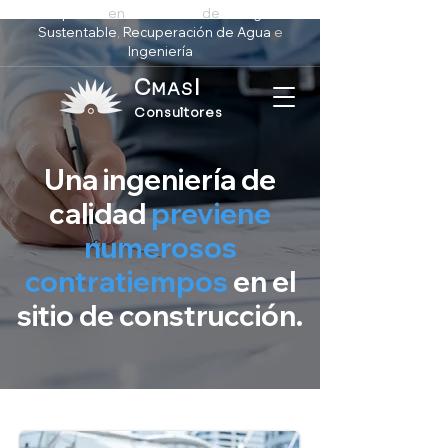
Expertos
en
Soluciones
de
Energía
Sustentable
,
Recuperación de Agua
e
Ingeniería
C
I
MA
S
Consultores
Una ingeniería de
calidad
previene
numerosos
contratiempos
en el
sitio de construcción.