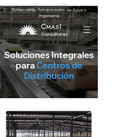
Expertos
en
Soluciones
de
Energía
Sustentable
,
Recuperación de Agua
e
Ingeniería
C
I
MA
S
Consultores
Soluciones Integrales
para
Centros de
Distribución