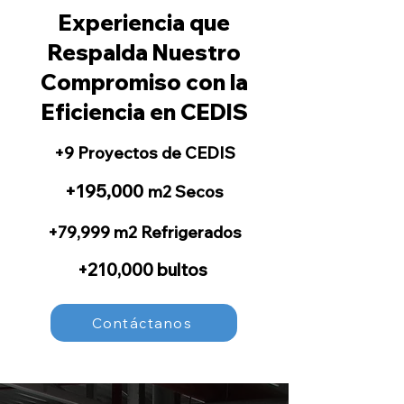
diseño, garantizando su óptimo 
Experiencia que
funcionamiento en las 
Respalda Nuestro
operaciones del CEDIS.
Compromiso con la
Eficiencia en CEDIS
+9 Proyectos de CEDIS
+195,000
m2 Secos
+79,999 m2 Refrigerados
+210,000 bultos
Contáctanos