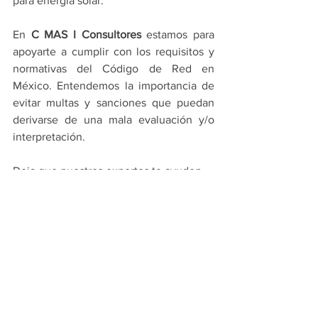
para energía solar.
En 
C MAS I Consultores
 estamos para 
apoyarte a cumplir con los requisitos y 
normativas del Código de Red en 
México. Entendemos la importancia de 
evitar multas y sanciones que puedan 
derivarse de una mala evaluación y/o 
interpretación.
Deja que nuestros expertos te ayuden. 
Contacto dando click 
aquí. 
No olvides seguirnos en 
LinkedIn
 para 
mantenerte al tanto de lo más 
importante en temas de energía.  