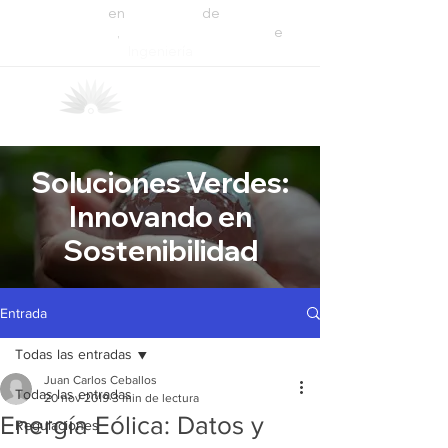
Expertos
en
Soluciones
de
Energía
Sustentable
,
Recuperación de Agua
e
Ingeniería
C
I
MA
S
Consultores
Soluciones Verdes:
Innovando en
Sostenibilidad
Entrada
Todas las entradas
Juan Carlos Ceballos
Todas las entradas
20 nov 2019
3 min de lectura
Energía Eólica: Datos y
Regulaciones